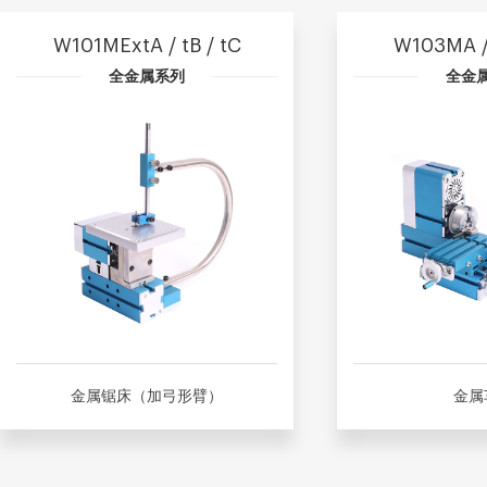
W101MExtA / tB / tC
W103MA /
全金属系列
全金
金属锯床（加弓形臂）
金属