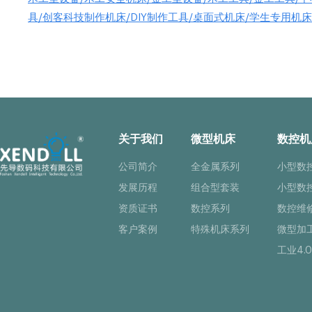
具/创客科技制作机床/DIY制作工具/桌面式机床/学生专用机
关于我们
微型机床
数控机
公司简介
全金属系列
小型数
发展历程
组合型套装
小型数
资质证书
数控系列
数控维
客户案例
特殊机床系列
微型加
工业4.0