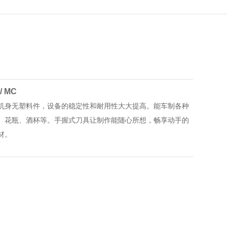
/ MC
机身无塑料件，设备的稳定性和耐用性大大提高。能车制各种
、花瓶、酒杯等。手握式刀具让制作能随心所想，畅享动手的
材。