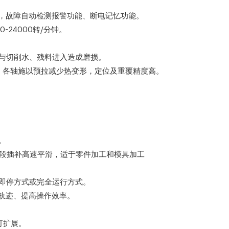
序，故障自动检测报警功能、断电记忆功能。
-24000转/分钟。
。
免与切削水、残料进入造成磨损。
磨，各轴施以预拉减少热变形，定位及重覆精度高。
。
小线段插补高速平滑，适于零件加工和模具加工
择即停方式或完全运行方式。
验轨迹、提高操作效率。
块可扩展。