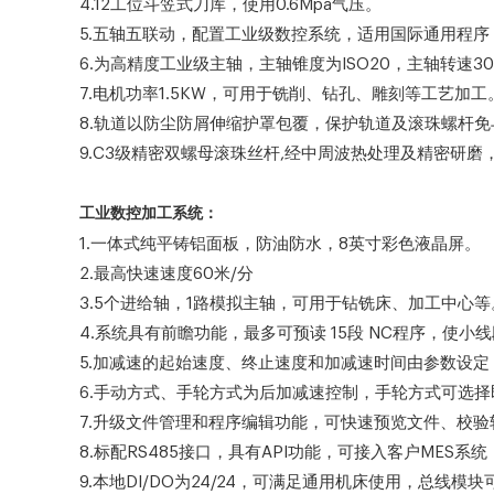
4.12工位斗笠式刀库，使用0.6Mpa气压。
5.五轴五联动，配置工业级数控系统，适用国际通用程
6.为高精度工业级主轴，主轴锥度为ISO20，主轴转速300
7.电机功率1.5KW，可用于铣削、钻孔、雕刻等工艺加工
8.轨道以防尘防屑伸缩护罩包覆，保护轨道及滚珠螺杆
9.C3级精密双螺母滚珠丝杆,经中周波热处理及精密研
工业数控加工系统：
1.一体式纯平铸铝面板，防油防水，8英寸彩色液晶屏。
2.最高快速速度60米/分
3.5个进给轴，1路模拟主轴，可用于钻铣床、加工中心等
4.系统具有前瞻功能，最多可预读 15段 NC程序，使
5.加减速的起始速度、终止速度和加减速时间由参数设定
6.手动方式、手轮方式为后加减速控制，手轮方式可选
7.升级文件管理和程序编辑功能，可快速预览文件、校
8.标配RS485接口，具有API功能，可接入客户MES系统
9.本地DI/DO为24/24，可满足通用机床使用，总线模