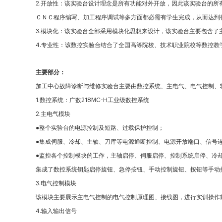
2.开放性：该实验台设计理念是所有功能对外开放，因此该实验台的
ＣＮＣ程序编写、加工程序调试等多方面都必需有学生完成，从而达到
3.模块化：该实验台全部采用模块化思想来设计，该实验台主要包含了
4.专业性：该数控实验台结合了全国高等院校、技术职业院校等数控教
主要部分：
加工中心故障诊断与维修实验台主要由数控系统、主电气、电气控制、
1.数控系统：广数218MC-H工业级数控系统
2.主电气模块
●整个实验台的电源控制及短路、过载保护控制；
●
集成伺服、冷却、主轴、刀库等电源通断控制、电源开放端口、信号
●
监控各个控制模块的工作，主轴启停、伺服启停、控制系统启停、冷
集成了数控系统钥匙启停旋钮、急停按钮、手动控制旋钮、按钮等手动
3.电气控制模块
该模块主要展示主电气控制的电气控制原理图、接线图，进行实训操作
4.输入输出信号