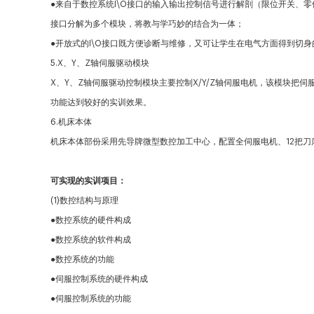
●
来自于数控系统I\O接口的输入输出控制信号进行解剖（限位开关、
接口分解为多个模块，将教与学巧妙的结合为一体；
●
开放式的I\O接口既方便诊断与维修，又可让学生在电气方面得到切
5.X、Y、Z轴伺服驱动模块
X、Y、Z轴伺服驱动控制模块主要控制X/Y/Z轴伺服电机，该模块
功能达到较好的实训效果。
6.机床本体
机床本体部份采用先导牌微型数控加工中心，配置全伺服电机、12把刀
可实现的实训项目：
(1)数控结构与原理
●
数控系统的硬件构成
●
数控系统的软件构成
●
数控系统的功能
●
伺服控制系统的硬件构成
●
伺服控制系统的功能