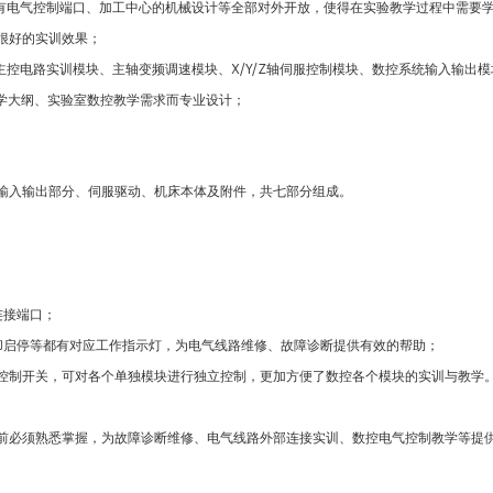
所有电气控制端口、加工中心的机械设计等全部对外开放，使得在实验教学过程中需要
很好的实训效果；
主控电路实训模块、主轴变频调速模块、X/Y/Z轴伺服控制模块、数控系统输入输出
学大纲、实验室数控教学需求而专业设计；
输入输出部分、伺服驱动、机床本体及附件，共七部分组成。
连接端口；
却启停等都有对应工作指示灯，为电气线路维修、故障诊断提供有效的帮助；
控制开关，可对各个单独模块进行独立控制，更加方便了数控各个模块的实训与教学
前必须熟悉掌握，为故障诊断维修、电气线路外部连接实训、数控电气控制教学等提