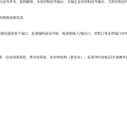
零位信号开关、超程解除、冷却控制信号输出、主轴正反转控制信号输出、刀库控制信号
身的线路连接实训。
把伺服驱动器的各个端口、反馈编码器信号线、电源线输入/输出口、控制口等全部端口
库、自动润滑系统、带冷却系统、全封闭结构（更安全）、采用380伏电压(方便教学