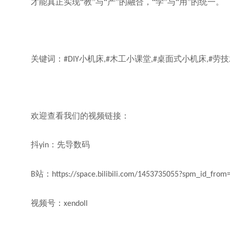
才能真正实现
“教”与“产”的融合，“学”与“用”的统一。
关键词：
小机床
木工小课堂
桌面式小机床
劳技
#DIY
,#
,#
,#
欢迎查看我们的视频链接：
抖
：先导数码
yin
站：
B
https://space.bilibili.com/1453735055?spm_id_from
视频号：
xendoll