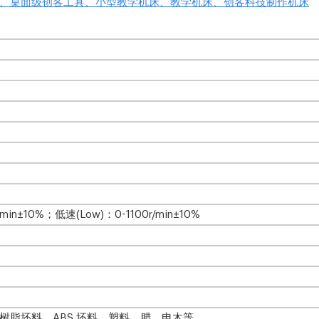
、桌面级创客工具、小型教学机床、教学机床、创客科技制作机床
min±10%；低速(Low)：0-1100r/min±10%
脂坯料、ABS 坯料、塑料、腊、电木等