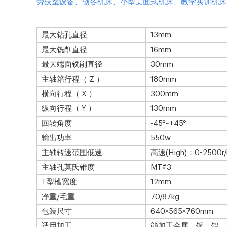
劳技室设备、创客机床、小型桌面式机床、教学实训机床
最大钻孔直径
13mm
最大铣削直径
16mm
最大端面铣削直径
30mm
主轴箱行程（ Z ）
180mm
横向行程（ X ）
300mm
纵向行程（ Y ）
130mm
回转角度
-45°~+45°
输出功率
550w
主轴转速范围低速
高速(High)：0-2500r/
主轴孔莫氏锥度
MT#3
T型槽宽度
12mm
净重/毛重
70/87kg
包装尺寸
640×565×760mm
适用加工
能加工金属、铜、铝、树