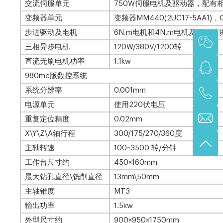
交流伺服单元
750W伺服电机及驱动器，配有
变频器单元
变频器MM440(2UC17-5AA1)，O
步进驱动及电机
6N.m电机和4N.m电机及驱动模
三相异步电机
120W/380V/1200转
直流无刷电机功率
1.1kw
980mc版数控系统
系统分辨率
0.001mm
电源单元
使用220伏电压
重复定位精度
0.02mm
X\Y\Z\A轴行程
300/175/270/360度
主轴转速
100~3500 转/分钟
工作台尺寸约
450×160mm
最大钻孔直径\铣削直径
13mm\50mm
主轴锥度
MT3
输出功率
1.5kw
外型尺寸约
900×950×1750mm