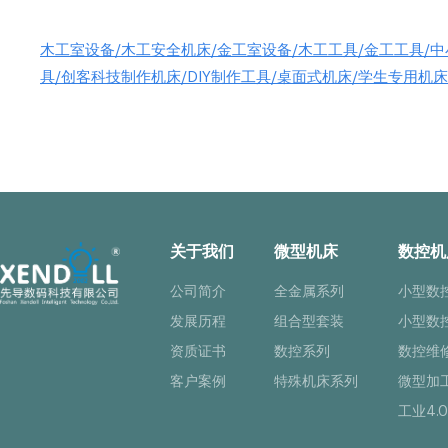
木工室设备/木工安全机床/金工室设备/木工工具/金工工具/
具/创客科技制作机床/DIY制作工具/桌面式机床/学生专用机
关于我们
微型机床
数控机
公司简介
全金属系列
小型数
发展历程
组合型套装
小型数
资质证书
数控系列
数控维
客户案例
特殊机床系列
微型加
工业4.0