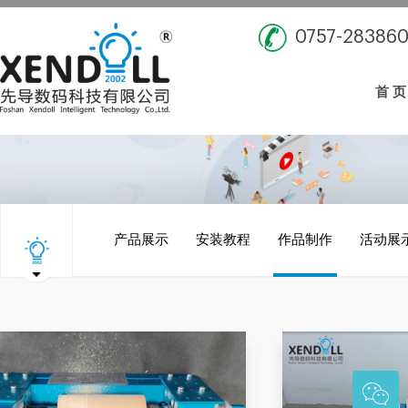
0757-28386
首 页
产品展示
安装教程
作品制作
活动展