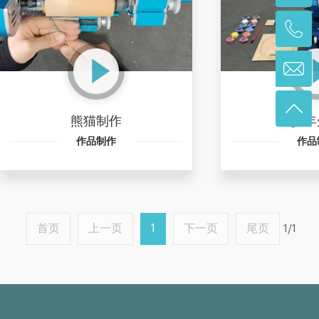
熊猫制作
少年
作品制作
作品
首页
上一页
1
下一页
尾页
1/1