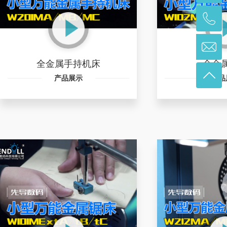
全金属手持机床
全金
产品展示
产品