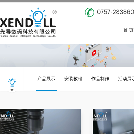
0757-28386
首 页
产品展示
安装教程
作品制作
活动展