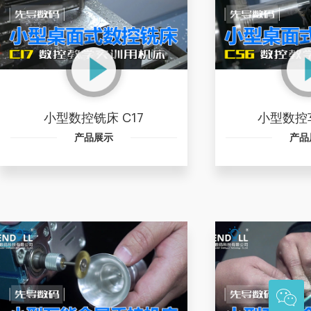
小型数控铣床 C17
小型数控车
产品展示
产品