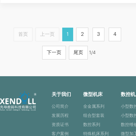
首页
上一页
1
2
3
4
下一页
尾页
1/4
关于我们
微型机床
数控机
公司简介
全金属系列
小型数
发展历程
组合型套装
小型数
资质证书
数控系列
数控维
客户案例
特殊机床系列
微型加