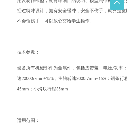
用及制作模型，配有详细产品说明、模型制作教程、防
经过特殊设计，拥有安全缓冲，安全不伤手，就算是皮
不会锯伤手，可以放心交给学生操作。
技术参数：
设备所有机械部件为金属件，包括皮带盖；电压
功率
/
速
±
；主轴转速
±
；锯条行
20000r/min
15%
3000r/min
15%
；小滑块行程
45mm
35mm
适用范围：