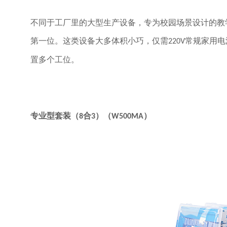
不同于工厂里的大型生产设备，专为校园场景设计的教
第一位。这类设备大多体积小巧，仅需
常规家用电
220V
置多个工位。
专业型套装（
合
）（
）
8
3
W500MA