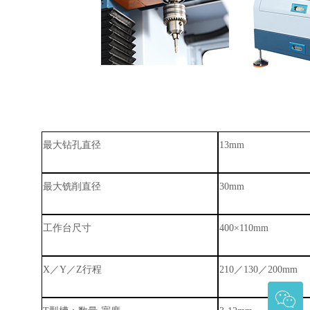
最大钻孔直径
13mm
最大铣削直径
30mm
工作台尺寸
40
0
×
110mm
X
／
Y
／
Z
行程
210
／
130
／
200mm