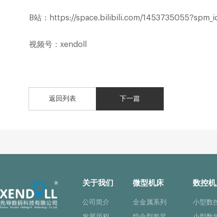
B
站：
https://space.bilibili.com/1453735055?spm_i
视频号：
xendoll
返回列表
下一篇
关于我们
微型机床
数控机
公司简介
全金属系列
小型数
发展历程
组合型套装
小型数