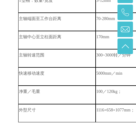
T
型槽：数量
-
宽度
3-12mm
主轴端面至工作台距离
70-280mm
主轴中心至立柱面距离
170mm
主轴转速范围
300
~
3000
转
／
分钟
快速移动速度
5000mm
／
min
净重
／
毛重
100
／
120kg
；
外型尺寸
1116
×
658
×
1077mm
；