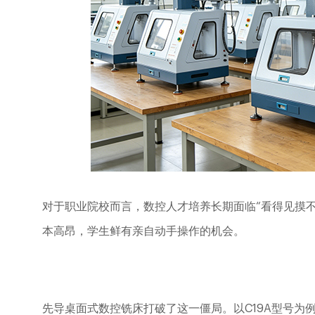
对于职业院校而言，数控人才培养长期面临
“看得见摸
本高昂，学生鲜有亲自动手操作的机会。
先导桌面式数控铣床打破了这一僵局。以
C19A
型号为