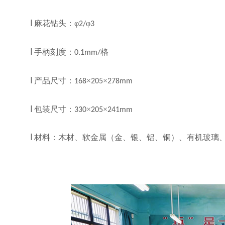
麻花钻头：
φ
φ
l
2/
3
手柄刻度：
格
l
0.1mm/
产品尺寸：
×
×
l
168
205
278mm
包装尺寸：
×
×
l
330
205
241mm
l
材料：木材、软金属（金、银、铝、铜）、有机玻璃