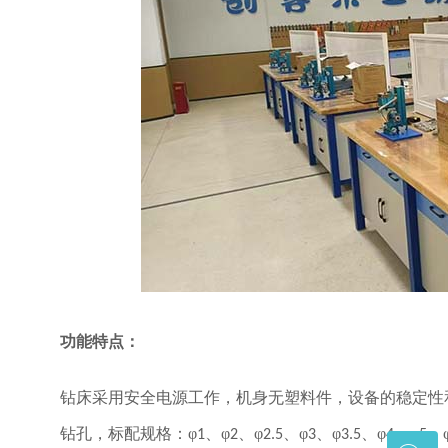
功能特点：
钻床采用安全电源工作，机身无塑料件，设备的稳定性
钻孔，标配规格：
φ
、φ
、φ
、φ
、φ
、φ
、φ
、
1
2
2.5
3
3.5
4
5