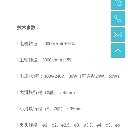
技术参数：
电机转速：
±
l
20000r/min
15%
主轴转速：
±
l
3000r/min
15%
电压
功率：
、
（可选配
、
）
l
/
100V-240V
36W
24W
60W
大滑块行程（
轴）：
l
X
45mm
小滑块行程（
、
轴）：
l
Y
Z
35mm
夹头规格：
φ
、φ
、φ
、φ
、φ
、φ
、φ
、φ
l
1
2
2.5
3
3.5
4
5
6