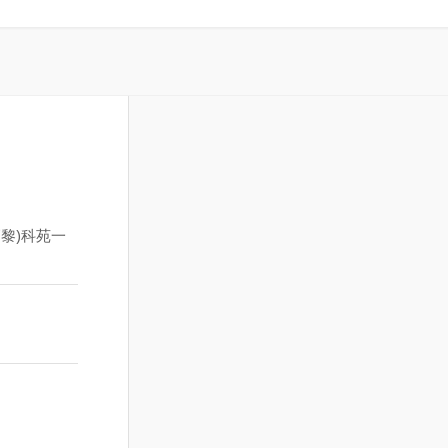
黎)科苑一